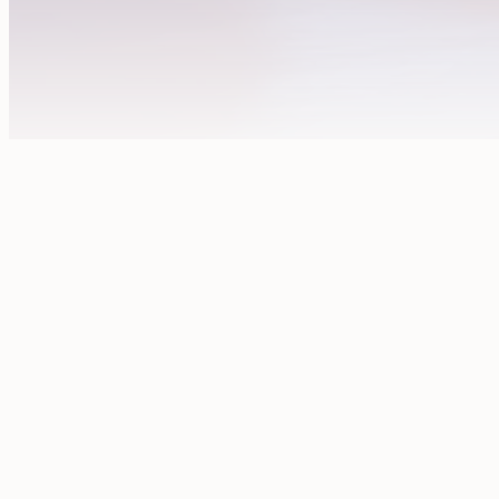
Mostrando : 1 al 8 de 2474 resultados
Ver Todos
1
2
3
…