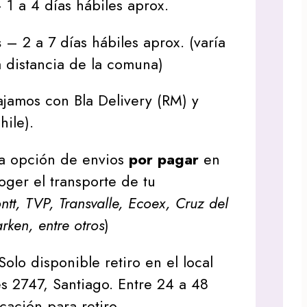
1 a 4 días hábiles aprox.
s
– 2 a 7 días hábiles aprox. (varía
 distancia de la comuna)
jamos con Bla Delivery (RM) y
hile).
a opción de envios
por pagar
en
oger el transporte de tu
tt, TVP, Transvalle, Ecoex, Cruz del
arken, entre otros
)
Solo disponible retiro en el local
s 2747, Santiago. Entre 24 a 48
icación para retiro.