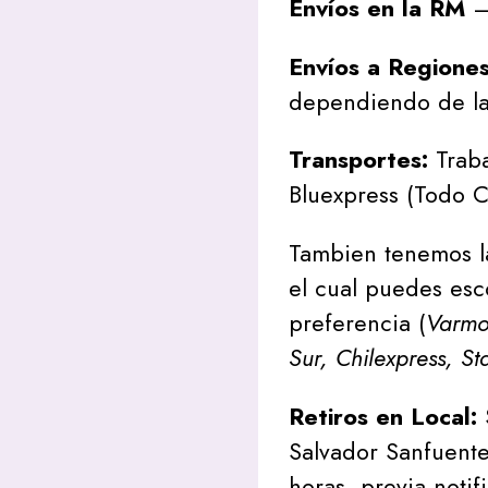
Envíos en la RM
– 
Envíos a Regione
dependiendo de la
Transportes:
Traba
Bluexpress (Todo C
Tambien tenemos l
el cual puedes esc
preferencia (
Varmon
Sur, Chilexpress, St
Retiros en Local:
Salvador Sanfuente
horas, previa notif