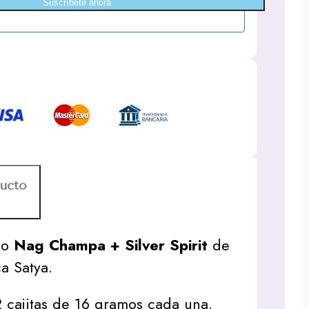
Suscríbete ahora
ducto
duo
Nag Champa + Silver Spirit
de
a Satya.
2 cajitas de 16 gramos cada una.