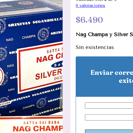
0
valoraciones
$
6.490
Nag Champa y Silver S
Sin existencias
Enviar corr
exit