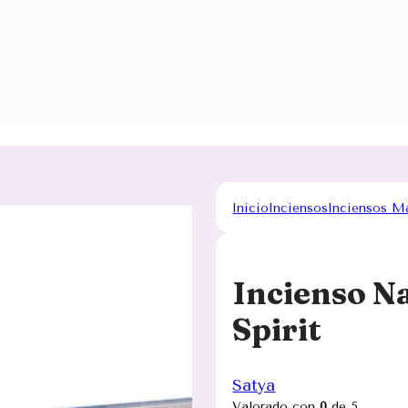
Inicio
Inciensos
Inciensos M
Incienso N
Spirit
Satya
Valorado con
0
de 5