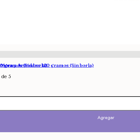
0 gramos (Sin borla)
 Mora y Arándano 120 gramos (Sin borla)
de 5
Agregar
Agregar