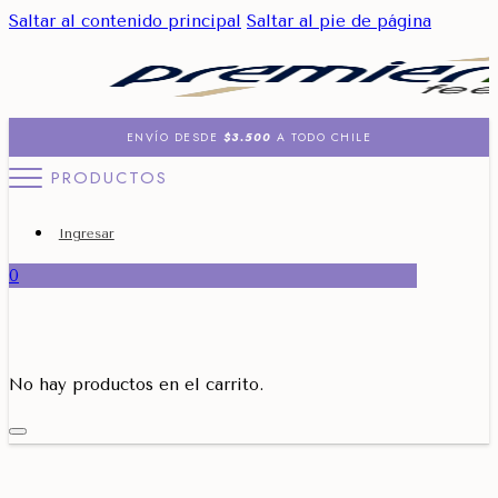
Saltar al contenido principal
Saltar al pie de página
ENVÍO DESDE
$3.500
A TODO CHILE
PRODUCTOS
Ingresar
0
No hay productos en el carrito.