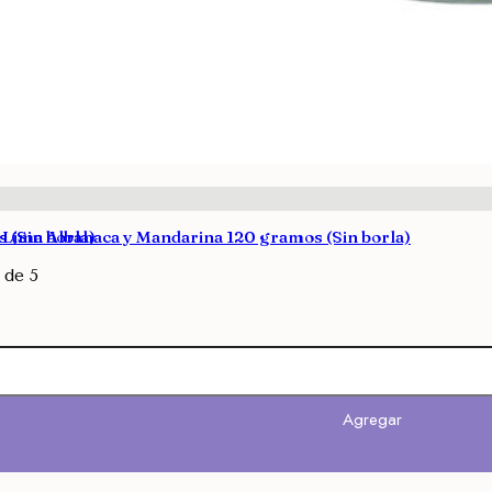
 (Sin borla)
 Lima Albahaca y Mandarina 120 gramos (Sin borla)
de 5
Agregar
Agregar