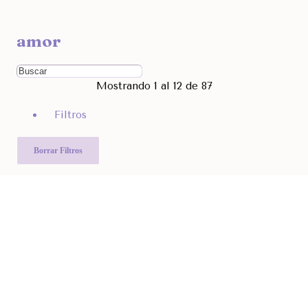
Ocultar
amor
Filtra por Marcas
Ordenar Por
Mostrando 1 al 12 de 87
Rango de Precio
Filtros
390
8.990
Otras Categorías
Borrar Filtros
Filtra Por