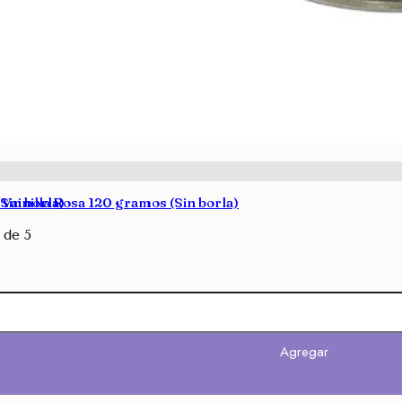
Sin borla)
Vainilla Rosa 120 gramos (Sin borla)
de 5
Avisarme
Agregar