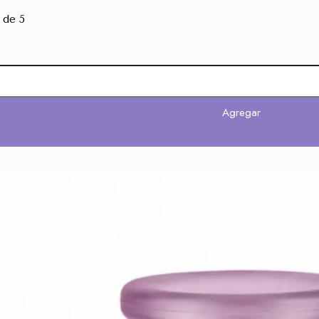
de 5
Agregar
Agregar