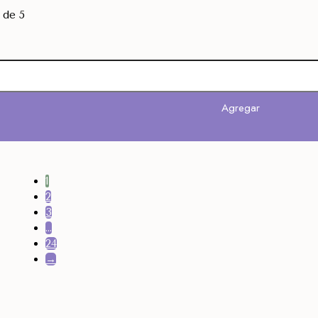
de 5
Agregar
Agregar
1
2
3
…
24
→