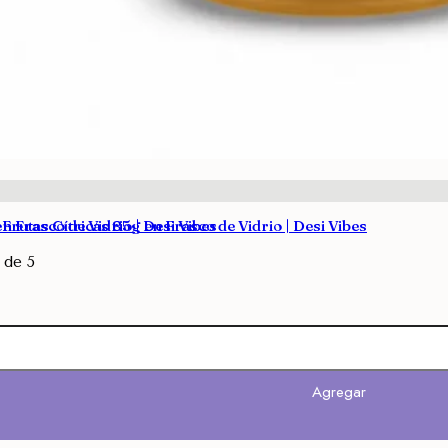
 Frasco de Vidrio | Desi Vibes
Frutas Cítricas 85g en Frasco de Vidrio | Desi Vibes
de 5
Agregar
Agregar