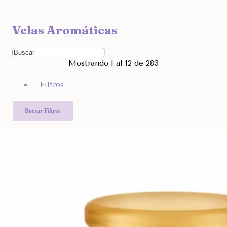
Ocultar
Velas Aromáticas
Filtra por Marcas
Ordenar Por
Mostrando 1 al 12 de 283
Rango de Precio
Filtros
980
15.990
Otras Categorías
Borrar Filtros
Filtra Por