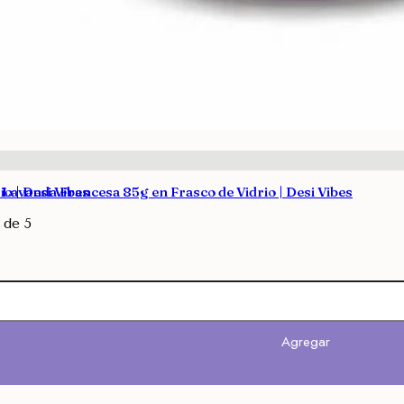
o | Desi Vibes
Lavanda Francesa 85g en Frasco de Vidrio | Desi Vibes
de 5
Agregar
Agregar