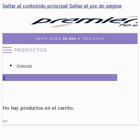
Saltar al contenido principal
Saltar al pie de página
ENVÍO DESDE
$3.500
A TODO CHILE
PRODUCTOS
Ingresar
0
No hay productos en el carrito.