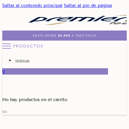
Saltar al contenido principal
Saltar al pie de página
ENVÍO DESDE
$3.500
A TODO CHILE
PRODUCTOS
Ingresar
0
No hay productos en el carrito.