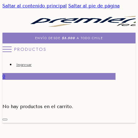
Saltar al contenido principal
Saltar al pie de página
ENVÍO DESDE
$3.500
A TODO CHILE
PRODUCTOS
Ingresar
0
No hay productos en el carrito.