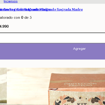
Inciensos
umito Sagrado Sagrada Madre
it Amor y Unión Humito Sagrado Sagrada Madre
alorado con
0
de 5
4.990
Agregar
Agregar