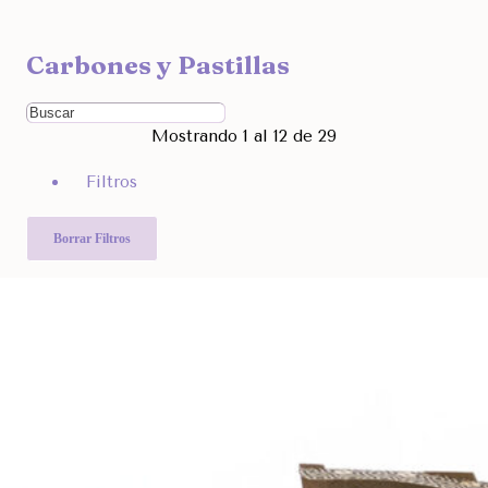
Ocultar
Carbones y Pastillas
Filtra por Marcas
Ordenar Por
Mostrando 1 al 12 de 29
Rango de Precio
Filtros
2.590
8.990
Otras Categorías
Borrar Filtros
Filtra Por