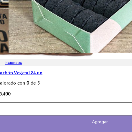
Inciensos
arbón Vegetal 24 un
alorado con
0
de 5
5.490
Agregar
ito de Sagrada Madre