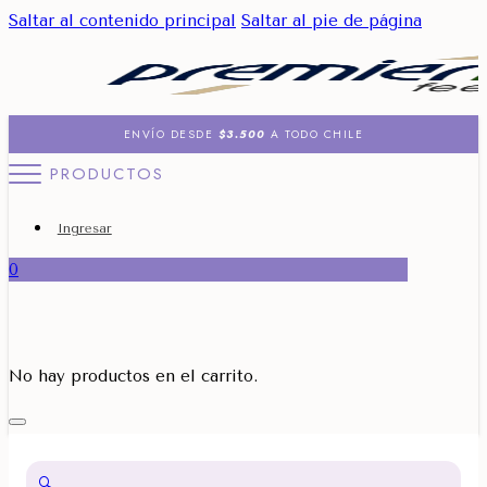
Saltar al contenido principal
Saltar al pie de página
ENVÍO DESDE
$3.500
A TODO CHILE
PRODUCTOS
Ingresar
0
No hay productos en el carrito.
🔍