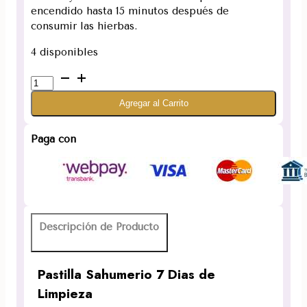
encendido hasta 15 minutos después de
consumir las hierbas.
4 disponibles
Sahumerio
7
Agregar al Carrito
dias
de
Limpieza
Paga con
Sándalo
Yagra
Sagrada
Madre
cantidad
Descripción de Producto
Pastilla Sahumerio 7 Dias de
Limpieza