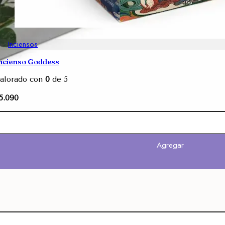
Inciensos
ncienso Goddess
alorado con
0
de 5
5.090
Agregar