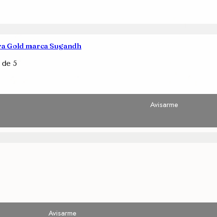
ra Gold marca Sugandh
de 5
Avisarme
Avisarme