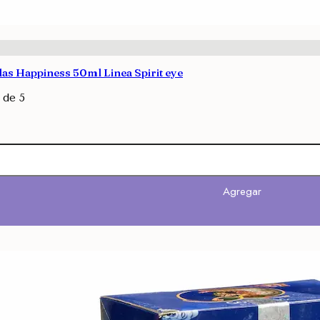
 Happiness 50ml Linea Spirit eye
de 5
Agregar
Agregar