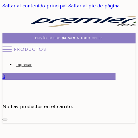
Saltar al contenido principal
Saltar al pie de página
ENVÍO DESDE
$3.500
A TODO CHILE
PRODUCTOS
Ingresar
0
No hay productos en el carrito.