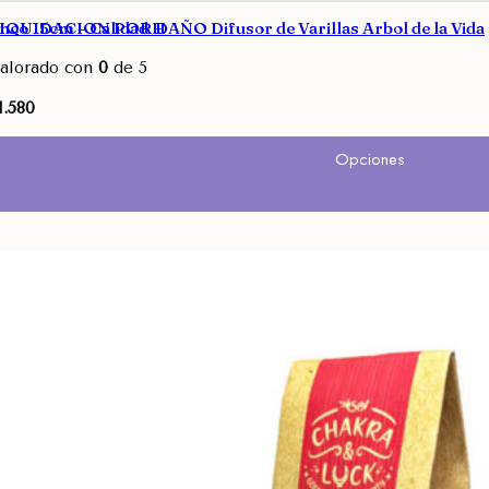
co 15cm – Calidad H
IQUIDACION POR DAÑO Difusor de Varillas Arbol de la Vida
alorado con
0
de 5
1.580
Avisarme
Opciones
ste
roducto
iene
últiples
ariantes.
as
pciones
e
ueden
legir
n
a
ágina