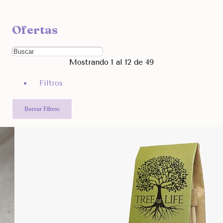
Ocultar
Ofertas
Filtra por Marcas
Ordenar Por
Mostrando 1 al 12 de 49
Rango de Precio
Filtros
590
11.990
Otras Categorías
Borrar Filtros
Filtra Por