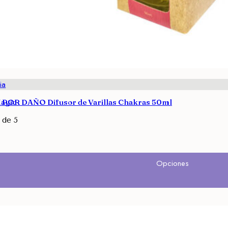
ia
agic
OR DAÑO Difusor de Varillas Chakras 50ml
de 5
Opciones
Opciones