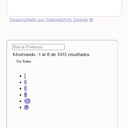
Desarrollado por NaturalWeb Design ®
Mostrando : 1 al 8 de 2475 resultados
Ver Todos
1
2
3
…
310
→