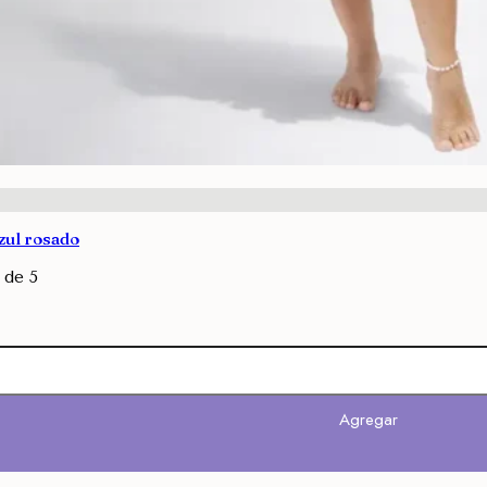
zul rosado
de 5
Agregar
Agregar