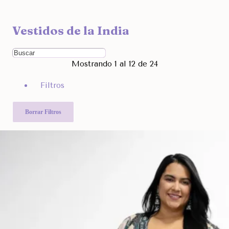
Ocultar
Vestidos de la India
Filtra por Marcas
Ordenar Por
Mostrando 1 al 12 de 24
Rango de Precio
Filtros
5.990
8.490
Otras Categorías
Borrar Filtros
Filtra Por