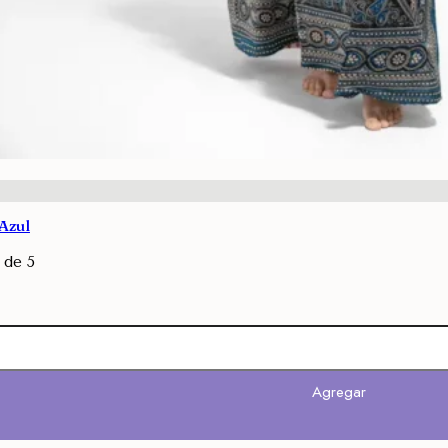
 Azul
de 5
Agregar
Agregar