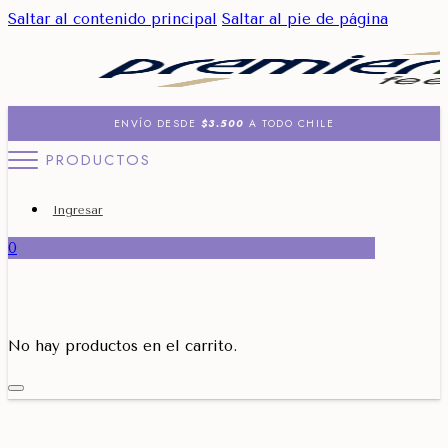
Saltar al contenido principal
Saltar al pie de página
ENVÍO DESDE
$3.500
A TODO CHILE
PRODUCTOS
Ingresar
0
No hay productos en el carrito.