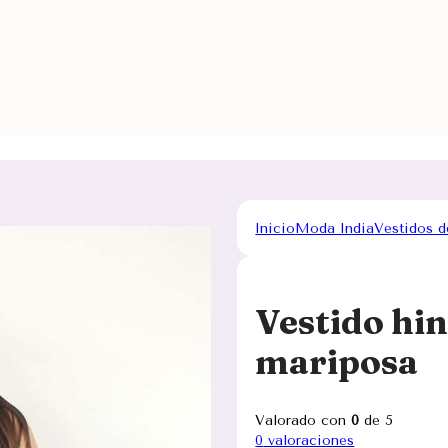
Inicio
Moda India
Vestidos d
Vestido hi
mariposa
Valorado con
0
de 5
0
valoraciones