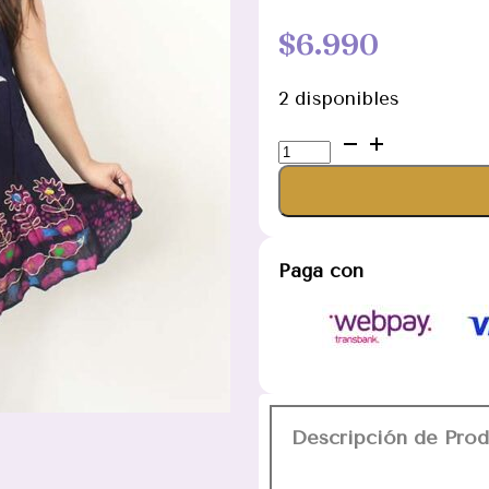
$
6.990
2 disponibles
Vestido
hindu
negro
rosado
mariposa
Paga con
cantidad
Descripción de Pro