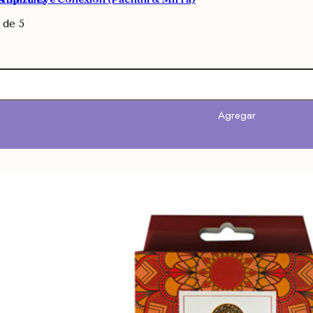
de 5
Agregar
Agregar