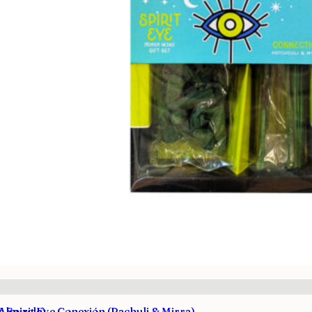
 Almizcle)
s Spirit Eye Conexión (Pachuli & Mirra)