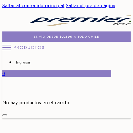
Saltar al contenido principal
Saltar al pie de página
ENVÍO DESDE
$3.500
A TODO CHILE
PRODUCTOS
Ingresar
0
No hay productos en el carrito.