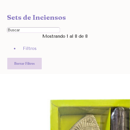
Ocultar
Sets de Inciensos
Filtra por Marcas
Ordenar Por
Mostrando 1 al 8 de 8
Rango de Precio
Filtros
1.780
3.990
Otras Categorías
Borrar Filtros
Filtra Por