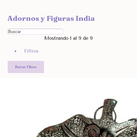
Ocultar
Adornos y Figuras India
Filtra por Marcas
Ordenar Por
Mostrando 1 al 9 de 9
Rango de Precio
Filtros
1.190
4.990
Otras Categorías
Borrar Filtros
Filtra Por