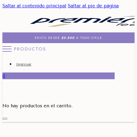
Saltar al contenido principal
Saltar al pie de página
ENVÍO DESDE
$3.500
A TODO CHILE
PRODUCTOS
Ingresar
0
No hay productos en el carrito.