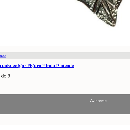
eco
orado
para colgar Figura Hindu Plateado
de 5
Avisarme
Avisarme