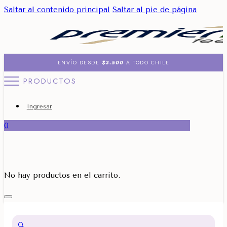
Saltar al contenido principal
Saltar al pie de página
ENVÍO DESDE
$3.500
A TODO CHILE
PRODUCTOS
Ingresar
0
No hay productos en el carrito.
🔍