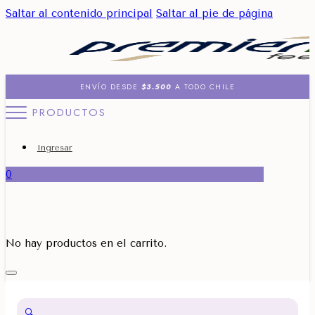
Saltar al contenido principal
Saltar al pie de página
ENVÍO DESDE
$3.500
A TODO CHILE
PRODUCTOS
Ingresar
0
No hay productos en el carrito.
🔍