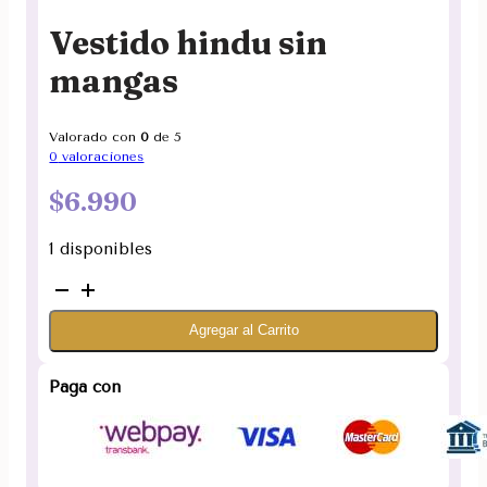
Vestido hindu sin
mangas
Valorado con
0
de 5
0
valoraciones
$
6.990
1 disponibles
Vestido
hindu
Agregar al Carrito
sin
mangas
cantidad
Paga con