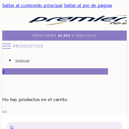
Saltar al contenido principal
Saltar al pie de página
ENVÍO DESDE
$3.500
A TODO CHILE
PRODUCTOS
Ingresar
0
No hay productos en el carrito.
🔍