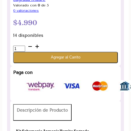
Valorado con
0
de 5
0
valoraciones
$
4.990
14 disponibles
Kit
Sahumerio
Agregar al Carrito
Armonía
Humito
Sagrado
Paga con
Sagrada
Madre
cantidad
Descripción de Producto
Kit Sahumerio Armonía Humito Sagrado