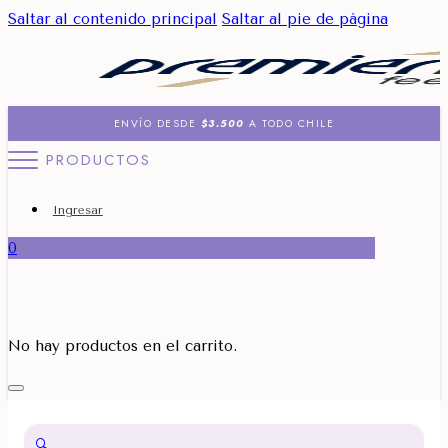
Saltar al contenido principal
Saltar al pie de página
ENVÍO DESDE
$3.500
A TODO CHILE
PRODUCTOS
Ingresar
0
No hay productos en el carrito.
🔍