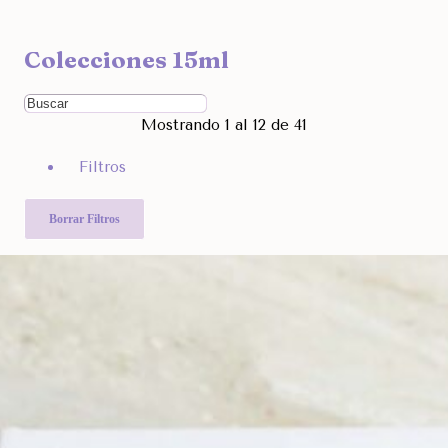
Ocultar
Colecciones 15ml
Filtra por Marcas
Ordenar Por
Mostrando 1 al 12 de 41
Rango de Precio
Filtros
680
7.990
Otras Categorías
Borrar Filtros
Filtra Por