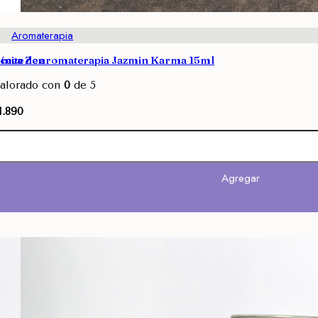
Aromaterapia
Línea Zen
ceite de aromaterapia Jazmin Karma 15ml
alorado con
0
de 5
1.890
Agregar
Agregar