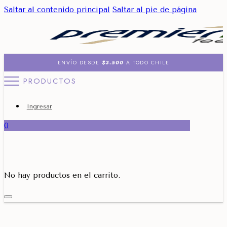
Saltar al contenido principal
Saltar al pie de página
ENVÍO DESDE
$3.500
A TODO CHILE
PRODUCTOS
Ingresar
0
No hay productos en el carrito.