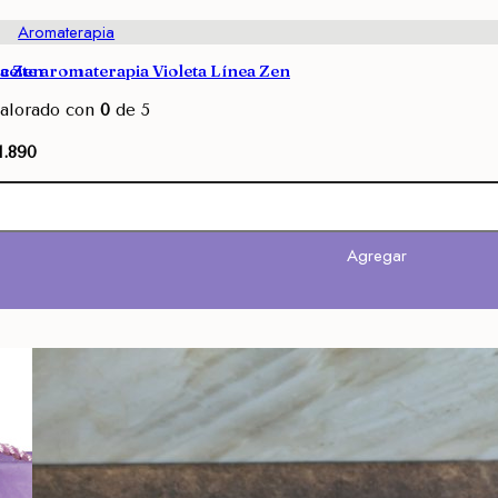
Aromaterapia
ea Zen
ceite aromaterapia Violeta Línea Zen
alorado con
0
de 5
1.890
Agregar
Agregar