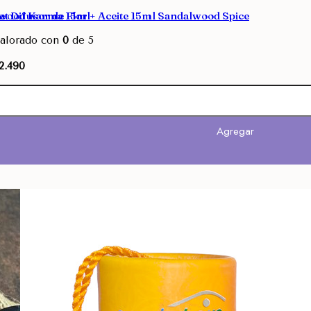
alwood Karma 15ml
et Difusor de Flor + Aceite 15ml Sandalwood Spice
alorado con
0
de 5
2.490
Agregar
Agregar