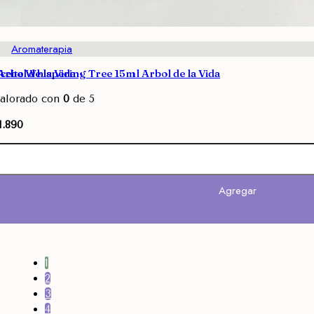
Aromaterapia
rbol de la Vida
ceite Whispering Tree 15ml Arbol de la Vida
alorado con
0
de 5
1.890
Agregar
Agregar
1
2
3
4