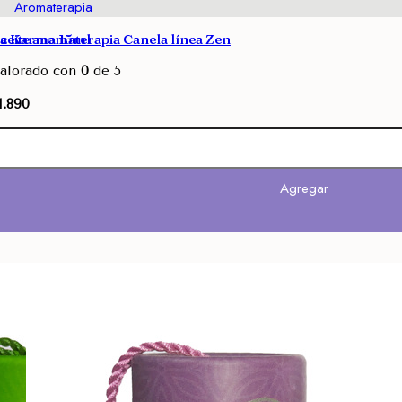
Aromaterapia
da Karma 15ml
ceite aromaterapia Canela línea Zen
alorado con
0
de 5
1.890
Avisarme
Agregar