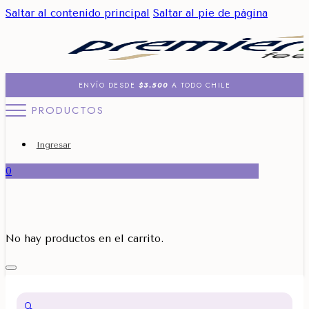
Saltar al contenido principal
Saltar al pie de página
ENVÍO DESDE
$3.500
A TODO CHILE
PRODUCTOS
Ingresar
0
No hay productos en el carrito.
🔍