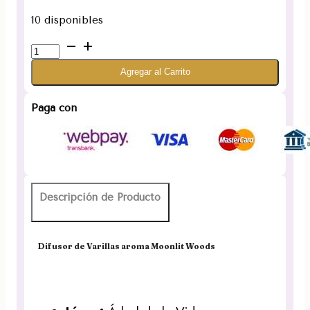
10 disponibles
Difusor
de
Agregar al Carrito
Varillas
aroma
Moonlit
Paga con
Woods
cantidad
Descripción de Producto
Difusor de Varillas aroma Moonlit Woods