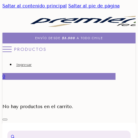
Saltar al contenido principal
Saltar al pie de página
ENVÍO DESDE
$3.500
A TODO CHILE
PRODUCTOS
Ingresar
0
No hay productos en el carrito.
🔍