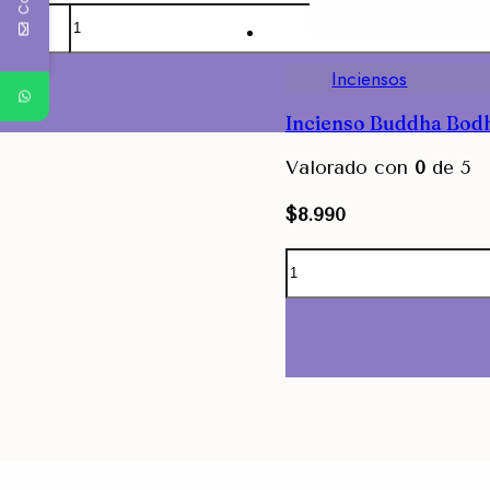
Inciensos
Agregar
Incienso Buddha Bod
Valorado con
0
de 5
$
8.990