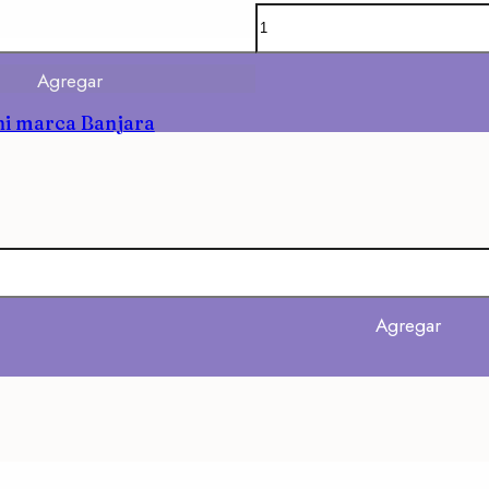
Agregar
hi marca Banjara
Agregar