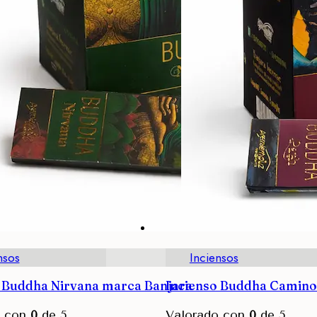
nsos
Inciensos
 Buddha Nirvana marca Banjara
Incienso Buddha Camino
o con
0
de 5
Valorado con
0
de 5