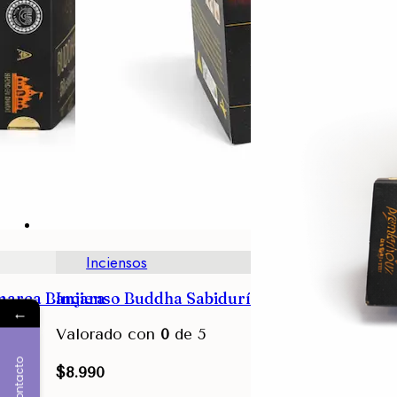
Inciensos
marca Banjara
Incienso Buddha Sabiduría marca Banjara
←
Valorado con
0
de 5
Contacto
$
8.990