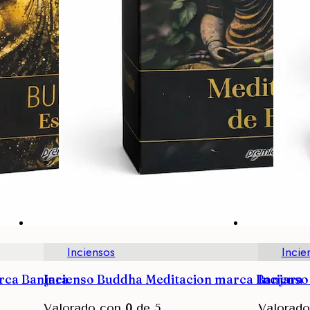
Inciensos
Incie
rca Banjara
Incienso Buddha Meditacion marca Banjara
Incienso
Valorado con
0
de 5
Valorad