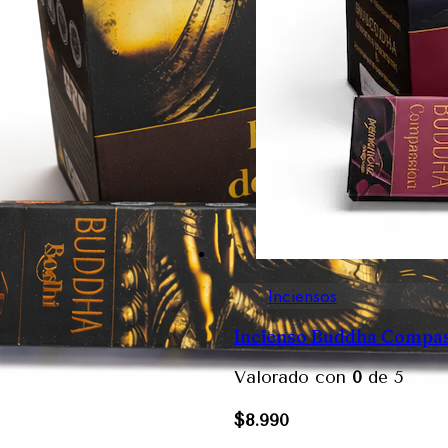
Inciensos
Incienso Buddha Compas
Valorado con
0
de 5
$
8.990