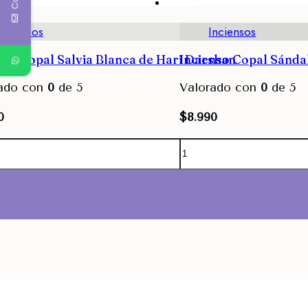
Inciensos
Inciensos
nso Copal Salvia Blanca de Hari Darshan
Incienso Copal Sánda
rado con
0
de 5
Valorado con
0
de 5
0
$
8.990
Agregar