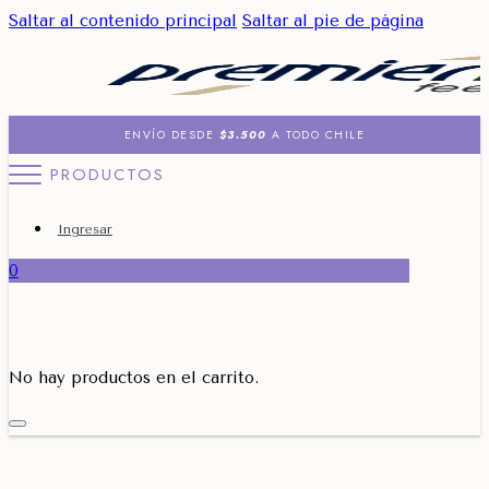
Saltar al contenido principal
Saltar al pie de página
ENVÍO DESDE
$3.500
A TODO CHILE
PRODUCTOS
Ingresar
0
No hay productos en el carrito.