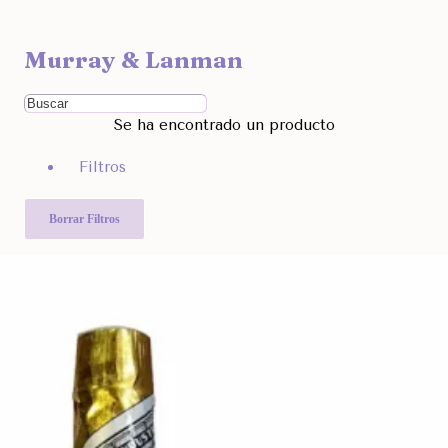
Ocultar
Murray & Lanman
Filtra por Marcas
Ordenar Por
Se ha encontrado un producto
Rango de Precio
Filtros
3.990
3.991
Otras Categorías
Borrar Filtros
Filtra Por