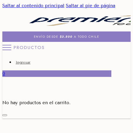
Saltar al contenido principal
Saltar al pie de página
ENVÍO DESDE
$3.500
A TODO CHILE
PRODUCTOS
Ingresar
0
No hay productos en el carrito.