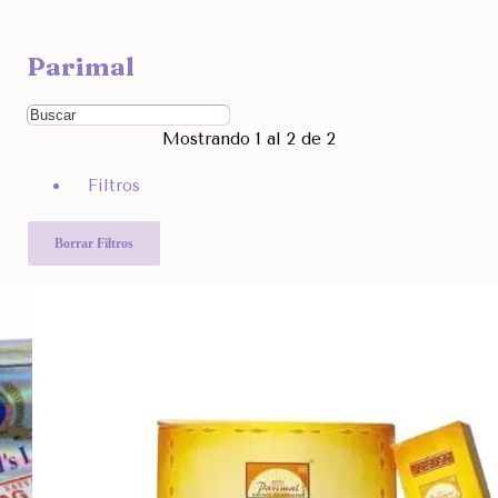
Ocultar
Parimal
Filtra por Marcas
Ordenar Por
Mostrando 1 al 2 de 2
Rango de Precio
Filtros
7.990
12.990
Otras Categorías
Borrar Filtros
Filtra Por