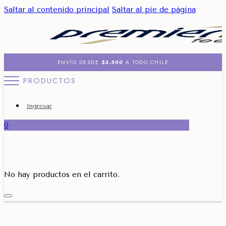
Saltar al contenido principal
Saltar al pie de página
ENVÍO DESDE
$3.500
A TODO CHILE
PRODUCTOS
Ingresar
0
No hay productos en el carrito.