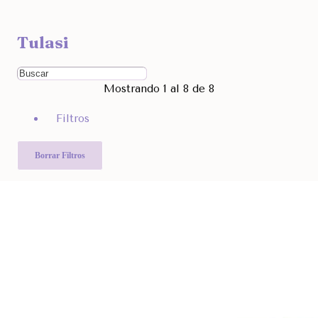
Ocultar
Tulasi
Filtra por Marcas
Ordenar Por
Mostrando 1 al 8 de 8
Rango de Precio
Filtros
1.500
1.990
Otras Categorías
Borrar Filtros
Filtra Por