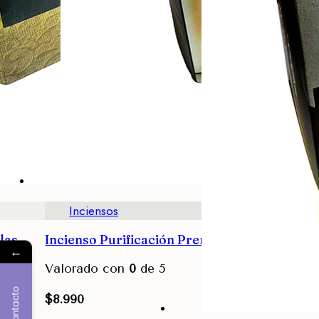
Inciensos
las
Incienso Purificación Premierhouz
←
Valorado con
0
de 5
Contacto
$
8.990