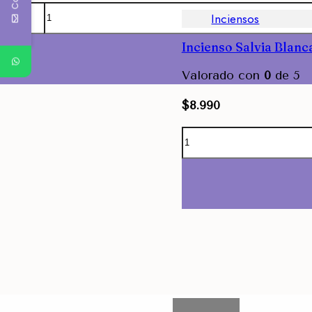
Inciensos
Incienso Salvia Blanc
Agregar
Valorado con
0
de 5
$
8.990