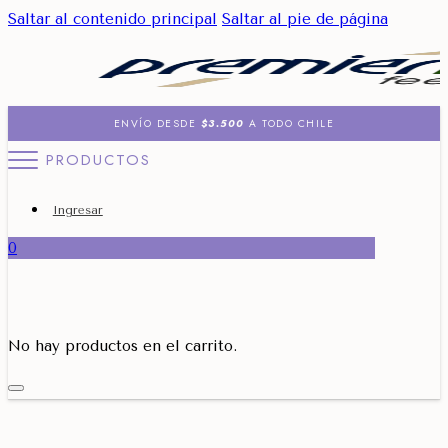
Saltar al contenido principal
Saltar al pie de página
ENVÍO DESDE
$3.500
A TODO CHILE
PRODUCTOS
Ingresar
0
No hay productos en el carrito.