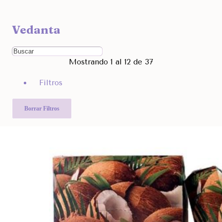
Ocultar
Vedanta
Filtra por Marcas
Ordenar Por
Mostrando 1 al 12 de 37
Rango de Precio
Filtros
840
1.990
Otras Categorías
Borrar Filtros
Filtra Por