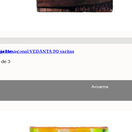
aritas
nja Hexagonal VEDANTA 90 varitas
de 5
Avisarme
Avisarme