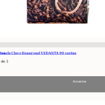
tas
 Canela Clavo Hexagonal VEDANTA 90 varitas
de 5
Avisarme
Avisarme