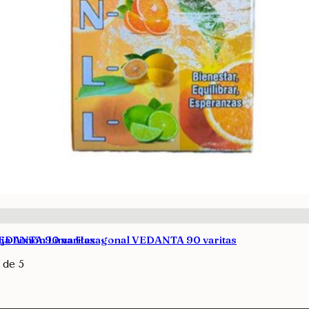
VEDANTA 90 varitas
nja Limón Lima Hexagonal VEDANTA 90 varitas
de 5