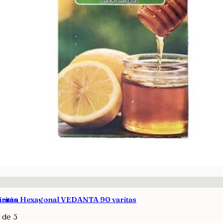
ritas
 Limón Hexagonal VEDANTA 90 varitas
de 5