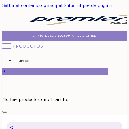
Saltar al contenido principal
Saltar al pie de página
ENVÍO DESDE
$3.500
A TODO CHILE
PRODUCTOS
Ingresar
0
No hay productos en el carrito.
🔍