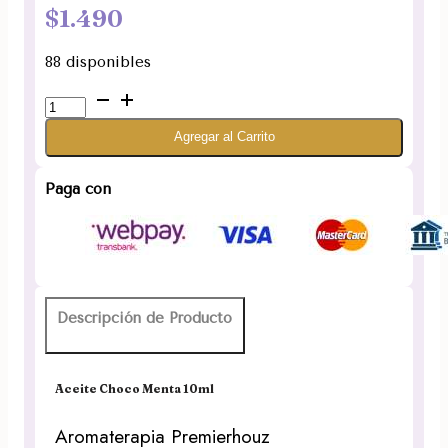
$
1.490
88 disponibles
Aceite
Choco
Agregar al Carrito
Menta
Aromaterapia
Premierhouz
Paga con
10ml
cantidad
Descripción de Producto
Aceite Choco Menta 10ml
Aromaterapia Premierhouz