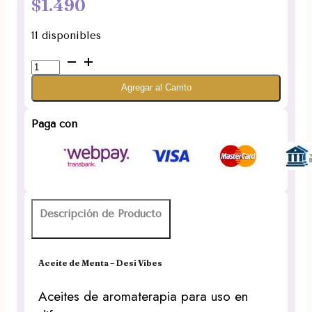
$
1.490
11 disponibles
Aceite
de
Agregar al Carrito
Menta
Desi
Vibes
Paga con
10ml
(UNIDAD)
cantidad
Descripción de Producto
Aceite de Menta – Desi Vibes
Aceites de aromaterapia para uso en