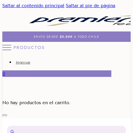
Saltar al contenido principal
Saltar al pie de página
ENVÍO DESDE
$3.500
A TODO CHILE
PRODUCTOS
Ingresar
0
No hay productos en el carrito.
🔍