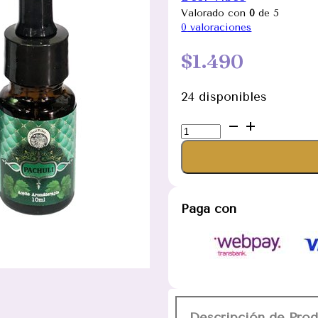
Valorado con
0
de 5
0
valoraciones
$
1.490
24 disponibles
Aceite
de
Pachuli
Desi
Vibes
Paga con
10ml
(UNIDAD)
cantidad
Descripción de Pro