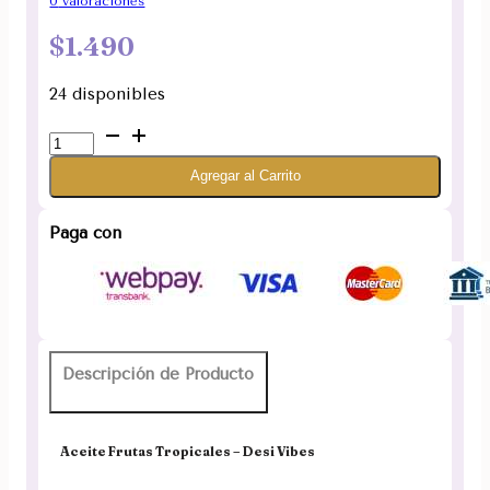
0
valoraciones
$
1.490
24 disponibles
Aceite
Frutas
Agregar al Carrito
Tropicales
Desi
Vibes
Paga con
10ml
(UNIDAD)
cantidad
Descripción de Producto
Aceite Frutas Tropicales – Desi Vibes