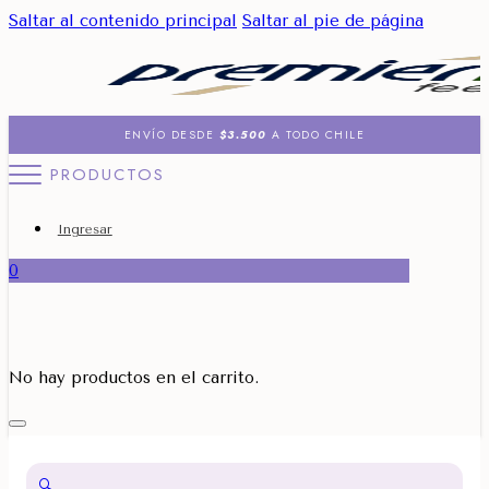
Saltar al contenido principal
Saltar al pie de página
ENVÍO DESDE
$3.500
A TODO CHILE
PRODUCTOS
Ingresar
0
No hay productos en el carrito.
🔍