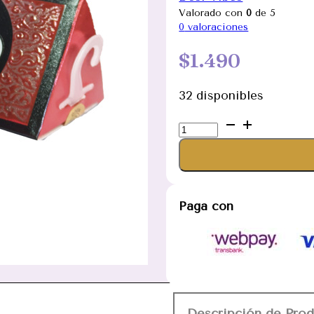
Valorado con
0
de 5
0
valoraciones
$
1.490
32 disponibles
Aceite
Frutilla
Mora
Frambuesa
Desi
Paga con
Vibes
10ml
(UNIDAD)
cantidad
Descripción de Pro