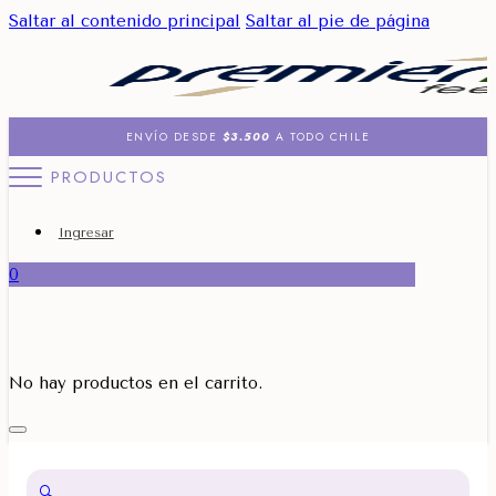
Saltar al contenido principal
Saltar al pie de página
ENVÍO DESDE
$3.500
A TODO CHILE
PRODUCTOS
Ingresar
0
No hay productos en el carrito.
🔍