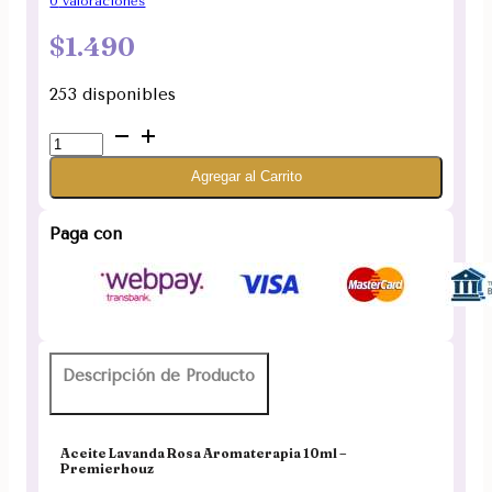
0
valoraciones
$
1.490
253 disponibles
Aceite
Lavanda
Agregar al Carrito
Rosa
Aromaterapia
Premierhouz
Paga con
10ml
cantidad
Descripción de Producto
Aceite Lavanda Rosa Aromaterapia 10ml –
Premierhouz