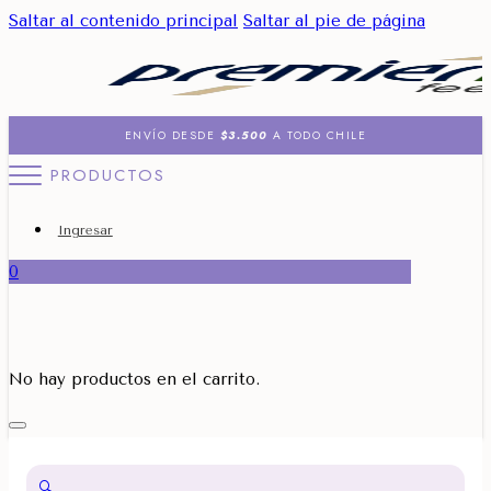
Saltar al contenido principal
Saltar al pie de página
ENVÍO DESDE
$3.500
A TODO CHILE
PRODUCTOS
Ingresar
0
No hay productos en el carrito.
🔍