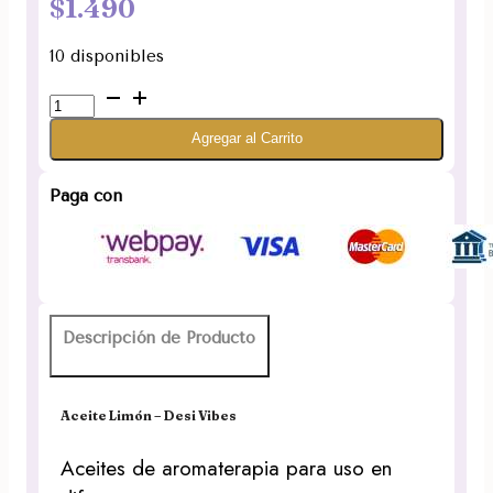
$
1.490
10 disponibles
Aceite
Limón
Agregar al Carrito
Desi
Vibes
10ml
Paga con
(UNIDAD)
cantidad
Descripción de Producto
Aceite Limón – Desi Vibes
Aceites de aromaterapia para uso en