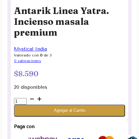
Antarik Linea Yatra.
Incienso masala
premium
Mystical India
Valorado con
0
de 5
0
valoraciones
$
8.590
20 disponibles
Antarik
Linea
Agregar al Carrito
Yatra.
Incienso
masala
Paga con
premium