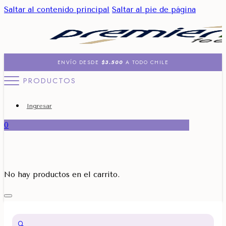
Saltar al contenido principal
Saltar al pie de página
ENVÍO DESDE
$3.500
A TODO CHILE
PRODUCTOS
Ingresar
0
No hay productos en el carrito.
🔍