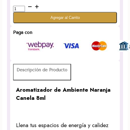
Aromatizador
de
Agregar al Carrito
Ambiente
Naranja
Canela
Paga con
8ml
cantidad
Descripción de Producto
Aromatizador de Ambiente Naranja
Canela 8ml
Llena tus espacios de energía y calidez