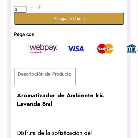
Aromatizador
de
Agregar al Carrito
Ambiente
Sándalo
de
Paga con
Mysore
8ml
cantidad
Descripción de Producto
Aromatizador de Ambiente Iris
Lavanda 8ml
Disfruta de la sofisticación del