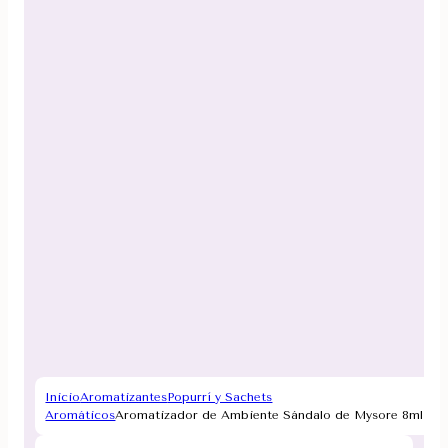
Inicio
Aromatizantes
Popurrí y Sachets
Aromáticos
Aromatizador de Ambiente Sándalo de Mysore 8ml