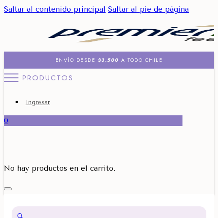
Saltar al contenido principal
Saltar al pie de página
ENVÍO DESDE
$3.500
A TODO CHILE
PRODUCTOS
Ingresar
0
No hay productos en el carrito.
🔍