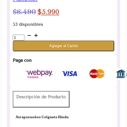
0
valoraciones
El
El
$
6.490
$
5.990
precio
precio
53 disponibles
original
actual
Atrapasueños
era:
es:
Colgante
Agregar al Carrito
Hindu
$6.490.
$5.990.
Pack
de
Paga con
4
Surtidos
cantidad
Descripción de Producto
Atrapasueños Colgante Hindu