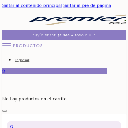
Saltar al contenido principal
Saltar al pie de página
ENVÍO DESDE
$3.500
A TODO CHILE
PRODUCTOS
Ingresar
0
No hay productos en el carrito.
🔍