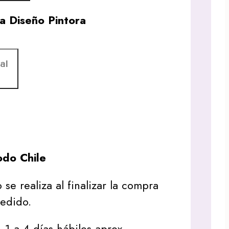
a Diseño Pintora
al
do Chile
 se realiza al finalizar la compra
pedido.
1 a 4 días hábiles aprox.