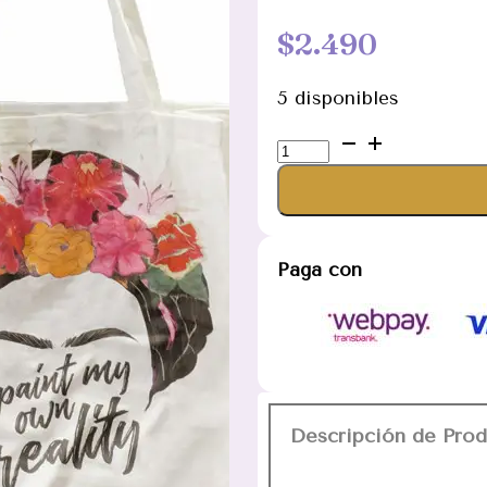
$
2.490
5 disponibles
Bolso
Tote
de
Tela
Diseño
Paga con
Pintora
cantidad
Descripción de Pro