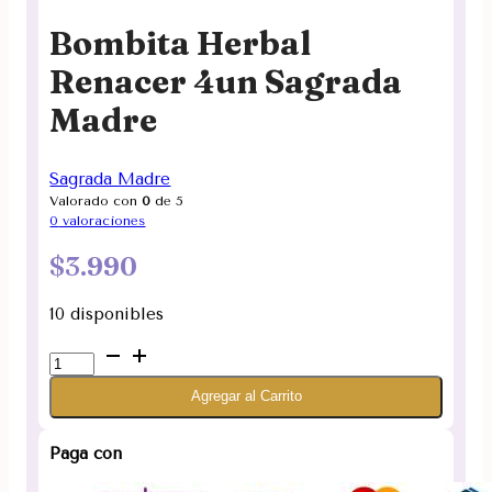
Bombita Herbal
Renacer 4un Sagrada
Madre
Sagrada Madre
Valorado con
0
de 5
0
valoraciones
$
3.990
10 disponibles
Bombita
Herbal
Agregar al Carrito
Renacer
4un
Sagrada
Paga con
Madre