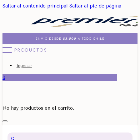
Saltar al contenido principal
Saltar al pie de página
ENVÍO DESDE
$3.500
A TODO CHILE
PRODUCTOS
Ingresar
0
No hay productos en el carrito.
🔍