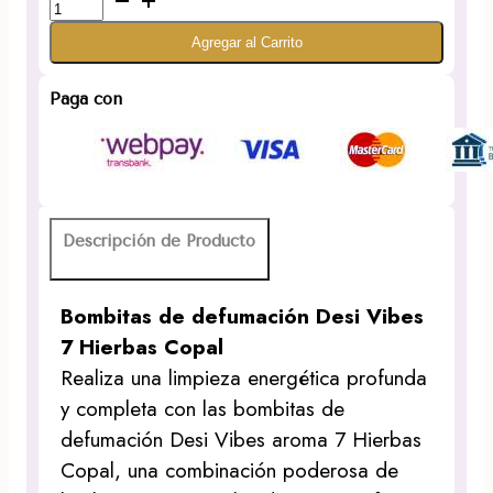
de
Agregar al Carrito
defumación
7
Hierbas
Paga con
Copal
marca
Desi
Vibes
cantidad
Descripción de Producto
Bombitas de defumación Desi Vibes
7 Hierbas Copal
Realiza una limpieza energética profunda
y completa con las bombitas de
defumación Desi Vibes aroma 7 Hierbas
Copal, una combinación poderosa de