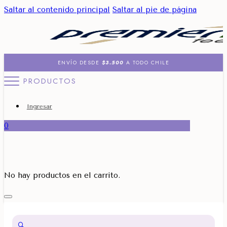
Saltar al contenido principal
Saltar al pie de página
ENVÍO DESDE
$3.500
A TODO CHILE
PRODUCTOS
Ingresar
0
No hay productos en el carrito.
🔍