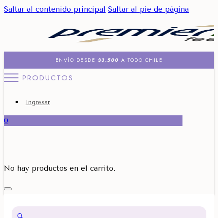
Saltar al contenido principal
Saltar al pie de página
ENVÍO DESDE
$3.500
A TODO CHILE
PRODUCTOS
Ingresar
0
No hay productos en el carrito.
🔍