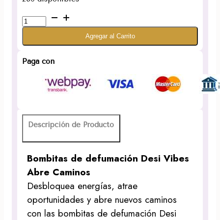
Bombitas
de
Agregar al Carrito
defumación
Abre
Caminos
Paga con
marca
Desi
Vibes
cantidad
Descripción de Producto
Bombitas de defumación Desi Vibes
Abre Caminos
Desbloquea energías, atrae
oportunidades y abre nuevos caminos
con las bombitas de defumación Desi