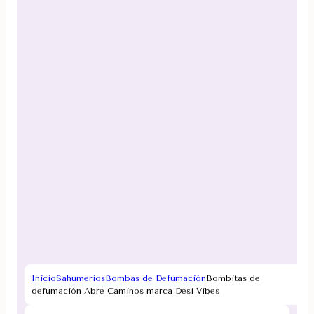
Inicio
Sahumerios
Bombas de Defumación
Bombitas de
defumación Abre Caminos marca Desi Vibes