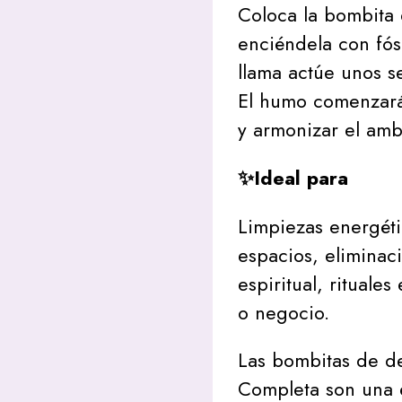
Coloca la bombita e
enciéndela con fós
llama actúe unos 
El humo comenzará
y armonizar el amb
✨Ideal para
Limpiezas energét
espacios, eliminac
espiritual, rituale
o negocio.
Las bombitas de d
Completa son una e