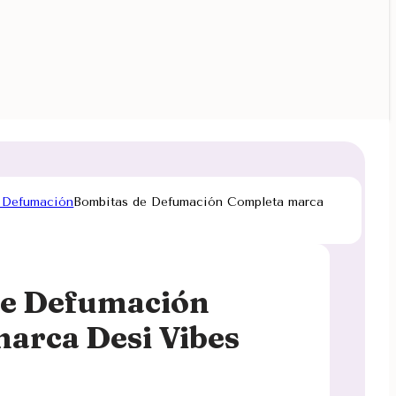
 Defumación
Bombitas de Defumación Completa marca
de Defumación
arca Desi Vibes