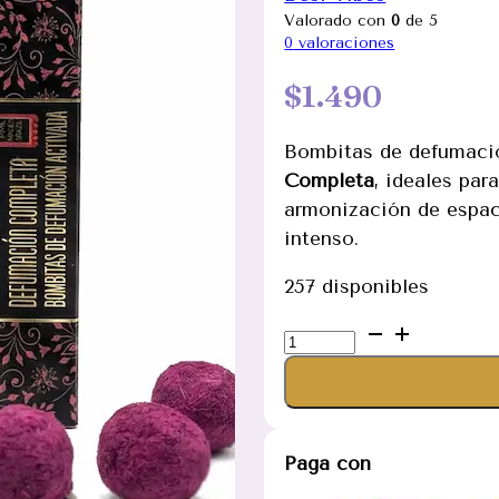
Valorado con
0
de 5
0
valoraciones
$
1.490
Bombitas de defumac
Completa
, ideales par
armonización de espac
intenso.
257 disponibles
Bombitas
de
Defumación
Completa
marca
Paga con
Desi