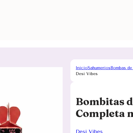
Inicio
Sahumerios
Bombas de
Desi Vibes
Bombitas 
Completa m
Desi Vibes