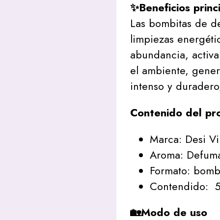
✨Beneficios princ
Las bombitas de d
limpiezas energéti
abundancia, activa
el ambiente, gener
intenso y duradero,
Contenido del pr
Marca: Desi V
Aroma: Defum
Formato: bomb
Contendido: 5
🏡Modo de uso