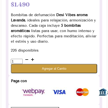
$
1.490
Bombitas de defumación
Desi Vibes aroma
Lavanda
, ideales para relajación, armonización y
descanso. Cada caja incluye
5 bombitas
aromáticas
listas para usar, con humo intenso y
efecto rápido. Perfectas para meditación, aliviar
el estrés y uso diario.
226 disponibles
Bombitas
de
Agregar al Carrito
defumación
Lavanda
marca
Paga con
Desi
Vibes
cantidad