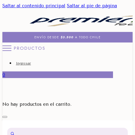
Saltar al contenido principal
Saltar al pie de página
ENVÍO DESDE
$3.500
A TODO CHILE
PRODUCTOS
Ingresar
0
No hay productos en el carrito.
🔍