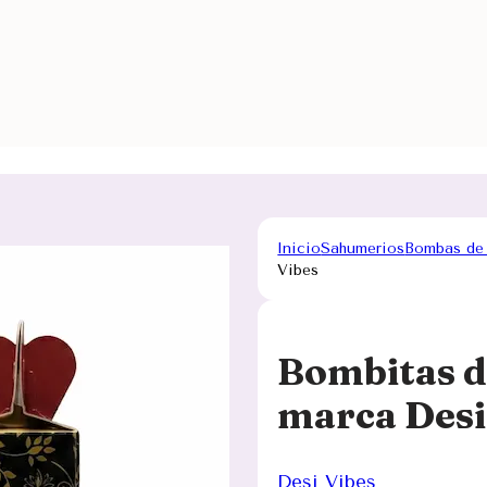
Inicio
Sahumerios
Bombas de
Vibes
Bombitas d
marca Desi
Desi Vibes