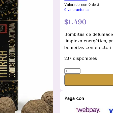
Valorado con
0
de 5
0
valoraciones
$
1.490
Bombitas de defumac
limpieza energética, pr
bombitas con efecto i
237 disponibles
Bombitas
de
defumación
Mirra
marca
Paga con
Desi
Vibes