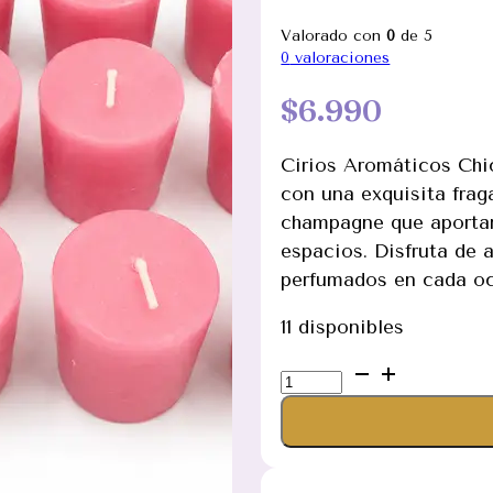
Valorado con
0
de 5
0
valoraciones
$
6.990
Cirios Aromáticos Ch
con una exquisita frag
champagne que aportan 
espacios. Disfruta de
perfumados en cada oc
11 disponibles
Cirios
Aromáticos
Chicos
Pack
12