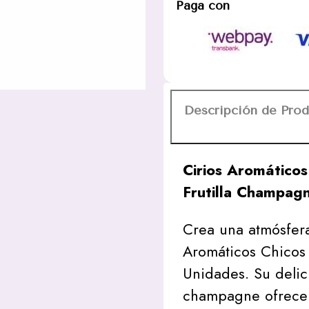
Paga con
Unidades
aroma
Frutilla
Champagne
cantidad
Descripción de Pro
Cirios Aromático
Frutilla Champag
Crea una atmósfera
Aromáticos Chicos
Unidades. Su delic
champagne ofrece 