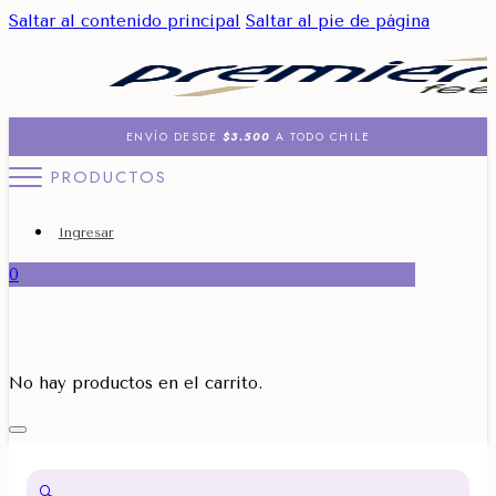
Saltar al contenido principal
Saltar al pie de página
ENVÍO DESDE
$3.500
A TODO CHILE
PRODUCTOS
Ingresar
0
No hay productos en el carrito.
🔍