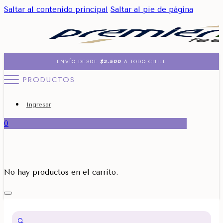
Saltar al contenido principal
Saltar al pie de página
ENVÍO DESDE
$3.500
A TODO CHILE
PRODUCTOS
Ingresar
0
No hay productos en el carrito.
🔍