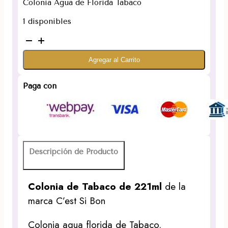
Colonia Agua de Florida Tabaco
1 disponibles
Colonia
de
Agregar al Carrito
Tabaco
221ml
cantidad
Paga con
Descripción de Producto
Colonia de Tabaco de 221ml
de la
marca C’est Si Bon
Colonia agua florida de Tabaco.