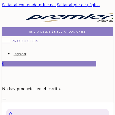
Saltar al contenido principal
Saltar al pie de página
ENVÍO DESDE
$3.500
A TODO CHILE
PRODUCTOS
Ingresar
0
No hay productos en el carrito.
🔍