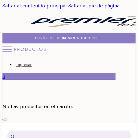
Saltar al contenido principal
Saltar al pie de página
ENVÍO DESDE
$3.500
A TODO CHILE
PRODUCTOS
Ingresar
0
No hay productos en el carrito.
🔍