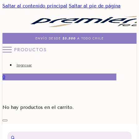
Saltar al contenido principal
Saltar al pie de página
ENVÍO DESDE
$3.500
A TODO CHILE
PRODUCTOS
Ingresar
0
No hay productos en el carrito.
🔍