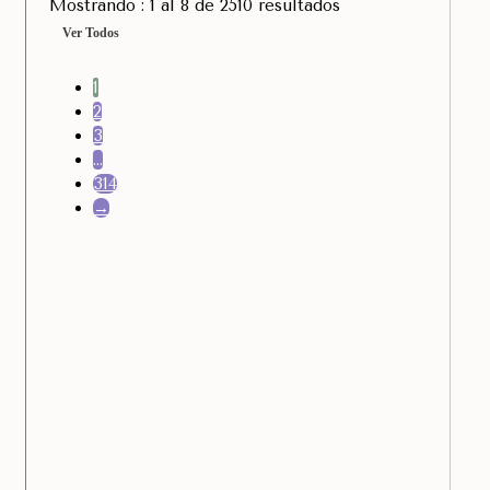
Mostrando : 1 al 8 de 2510 resultados
Ver Todos
1
2
3
…
314
→