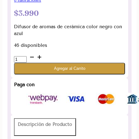
0
valoraciones
$
3.990
Difusor de aromas de cerámica color negro con
azul
46 disponibles
Difusor
de
Agregar al Carrito
aromas
de
cerámica
Paga con
color
negro
con
azul
cantidad
Descripción de Producto